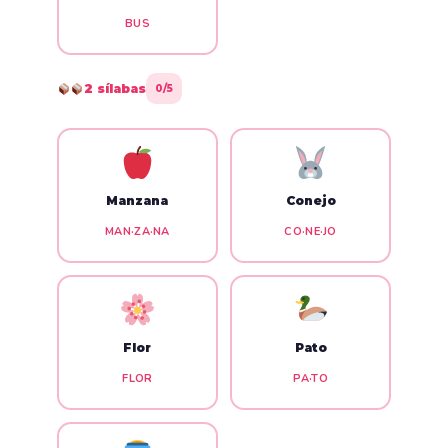
BUS
2 sílabas
0/5
Manzana
Conejo
MAN·ZA·NA
CO·NE·JO
Flor
Pato
FLOR
PA·TO