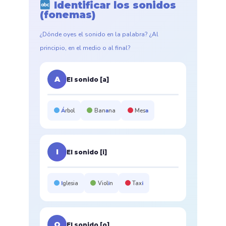
Identificar los sonidos
(fonemas)
¿Dónde oyes el sonido en la palabra? ¿Al
principio, en el medio o al final?
A
El sonido [a]
Á
rbol
Ban
a
na
Mes
a
I
El sonido [i]
I
glesia
Viol
i
n
Tax
i
O
El sonido [o]