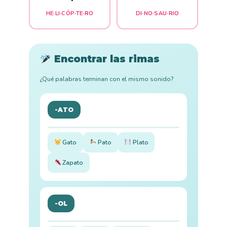
HE·LI·CÓP·TE·RO
DI·NO·SAU·RIO
Encontrar las rimas
¿Qué palabras terminan con el mismo sonido?
-ATO
Gato
Pato
Plato
Zapato
-OL