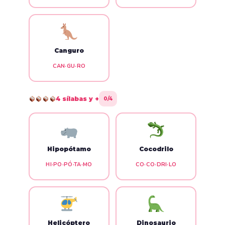
Canguro
CAN·GU·RO
4 sílabas y +
0/4
Hipopótamo
Cocodrilo
HI·PO·PÓ·TA·MO
CO·CO·DRI·LO
Helicóptero
Dinosaurio