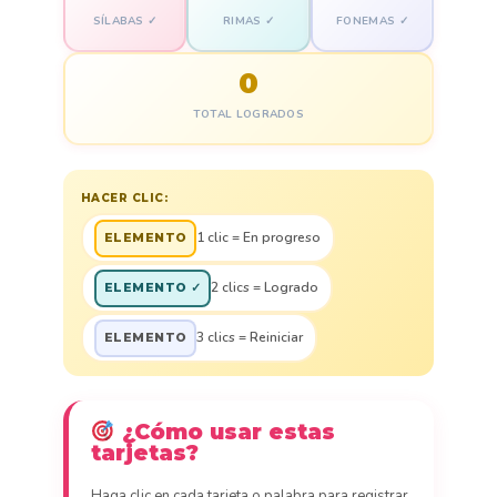
SÍLABAS ✓
RIMAS ✓
FONEMAS ✓
0
TOTAL LOGRADOS
HACER CLIC:
1 clic = En progreso
ELEMENTO
2 clics = Logrado
ELEMENTO ✓
3 clics = Reiniciar
ELEMENTO
¿Cómo usar estas
tarjetas?
Haga clic en cada tarjeta o palabra para registrar