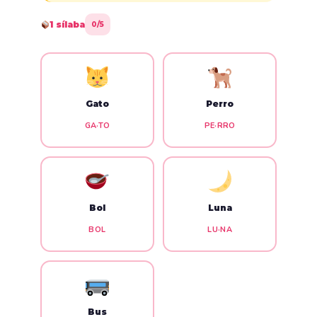
1 sílaba
0/5
Gato
Perro
GA·TO
PE·RRO
Bol
Luna
BOL
LU·NA
Bus