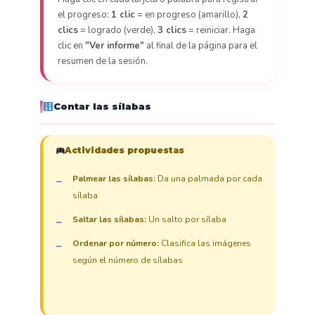
el progreso:
1 clic
= en progreso (amarillo),
2
clics
= logrado (verde),
3 clics
= reiniciar. Haga
clic en
"Ver informe"
al final de la página para el
resumen de la sesión.
Contar las sílabas
Actividades propuestas
Palmear las sílabas:
Da una palmada por cada
sílaba
Saltar las sílabas:
Un salto por sílaba
Ordenar por número:
Clasifica las imágenes
según el número de sílabas