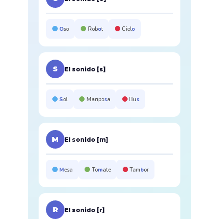
O
so
Rob
o
t
Ciel
o
S
El sonido [s]
S
ol
Maripo
s
a
Bu
s
M
El sonido [m]
M
esa
To
m
ate
Tam
b
or
R
El sonido [r]