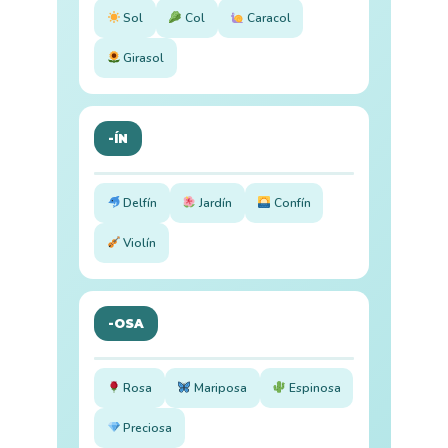
Sol
Col
Caracol
Girasol
-ÍN
Delfín
Jardín
Confín
Violín
-OSA
Rosa
Mariposa
Espinosa
Preciosa