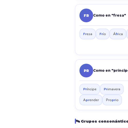
Como en "fresa"
FR
Fr
esa
Fr
ío
Á
fr
ica
Como en "príncip
PR
Pr
íncipe
Pr
imavera
A
pr
ender
Pro
pr
io
🔤 Grupos consonántico