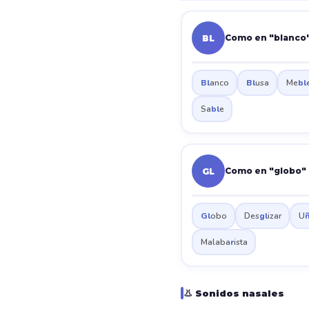
Como en "blanco
BL
Bl
anco
Bl
usa
Me
bl
Sa
bl
e
Como en "globo"
GL
Gl
obo
Des
gl
izar
U
Malaba
r
ista
👃 Sonidos nasales