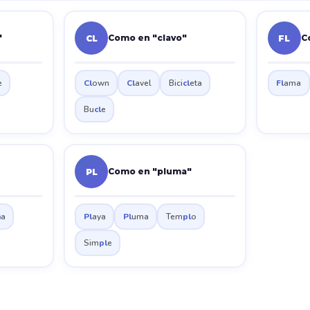
"
Como en "clavo"
C
CL
FL
e
Cl
own
Cl
avel
Bici
cl
eta
Fl
ama
Bu
cl
e
Como en "pluma"
PL
ñ
a
Pl
aya
Pl
uma
Tem
pl
o
Sim
pl
e