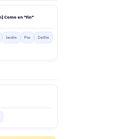
in] Como en "fin"
Jard
ín
P
in
Delf
ín