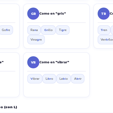
Como en "gris"
C
GR
TR
Go
fr
e
Ra
n
a
Gr
illo
Ti
gr
e
Tr
en
Vina
gr
e
Ven
tr
íl
e"
Como en "vibrar"
VR
V
ibrar
Li
br
o
La
bi
o
A
br
ir
s (con L)