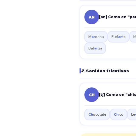
[an] Como en "pa
AN
M
an
zana
Elef
an
te
Bal
an
za
🎵 Sonidos fricativos
[tʃ] Como en "chi
CH
Ch
ocolate
Ch
ico
Le