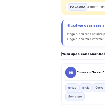
3 clics = Rein
PALABRA
🎯 ¿Cómo usar este 
Haga clic en cada palabra p
Haga clic en
"Ver informe"
🔤 Grupos consonántico
Como en "brazo"
BR
Br
azo
Br
uja
Ce
br
a
Som
br
ero