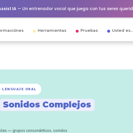
ssist IA
— Un entrenador vocal que juega con tus seres queri
ormaciónes
Herramientas
Pruebas
Usted es
— LENGUAJE ORAL
Sonidos Complejos
íciles — grupos consonánticos, sonidos