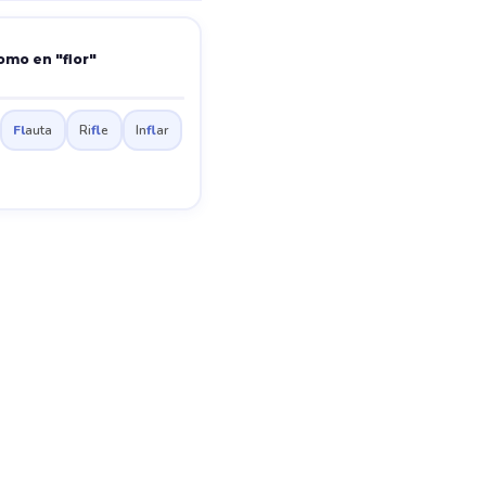
omo en "flor"
Fl
auta
Ri
fl
e
In
fl
ar