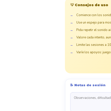
💡 Consejos de uso
Comience con los sonidos
Use un espejo para most
Pida repetir el sonido a
Valore cada intento, au
Limite las sesiones a 1
Varíe los apoyos: juegos
📝 Notas de sesión