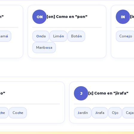
n"
[on] Como en "pon"
[
ON
IN
Mam
á
On
da
Lim
ón
Bot
ón
Con
ej
o
Marib
os
a
co"
[x] Como en "jirafa"
J
ch
e
Co
ch
e
J
ardín
J
irafa
O
j
o
Ca
j
a