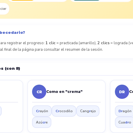
iciar
abecedario?
ara registrar el progreso:
1 clic
= practicada (amarillo),
2 clics
= lograda (v
al final de la página para consultar el resumen de la sesión.
s (con R)
Como en "crema"
C
CR
DR
Cr
ayón
Cr
ocodilo
Cang
r
ejo
Dr
agón
Azú
cr
e
Cua
dr
o