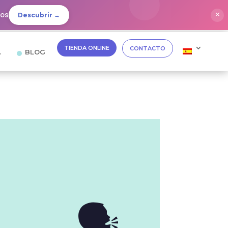
dos
✕
Descubrir →
TIENDA ONLINE
CONTACTO
…
BLOG
🗣️