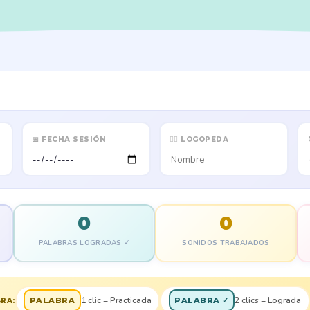
📅 FECHA SESIÓN
👩‍⚕️ LOGOPEDA
0
0
PALABRAS LOGRADAS ✓
SONIDOS TRABAJADOS
1 clic = Practicada
2 clics = Lograda
PALABRA
PALABRA ✓
RA: