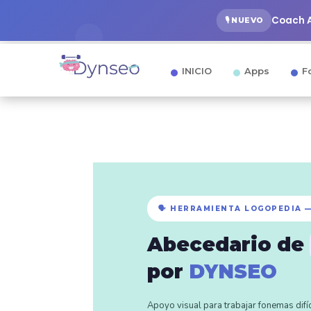
Coach A
🎙️ NUEVO
INICIO
Apps
F
🗣️ HERRAMIENTA LOGOPEDIA 
Abecedario de
por
DYNSEO
Apoyo visual para trabajar fonemas dif