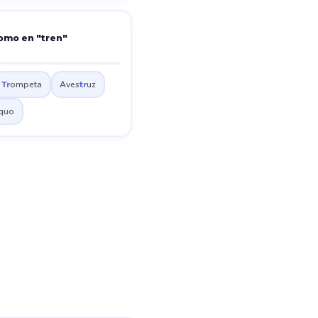
omo en "tren"
Tr
ompeta
Aves
tr
uz
oquo