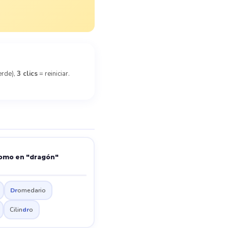
erde),
3 clics
= reiniciar.
omo en "dragón"
Dr
omedario
Cilin
dr
o