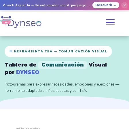
Coach Assist IA
— Un entrenador vocal que juega con tus seres queridos
✕
Descubrir →
HERRAMIENTA TEA — COMUNICACIÓN VISUAL
Tablero de
Comunicación
Visual
por
DYNSEO
Pictogramas para expresar necesidades, emociones y elecciones —
herramienta adaptada a niños autistas y con TEA.
Sin cambios