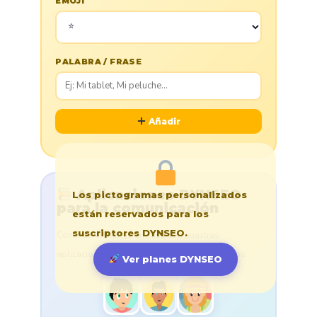
EMOJI
PALABRA / FRASE
Añadir
Aplicaciones DYNSEO
Los pictogramas personalizados
para la comunicación
están reservados para los
suscriptores DYNSEO.
Continúa el trabajo en casa con nuestras
aplicaciones cognitivas adaptadas a los niños.
Ver planes DYNSEO