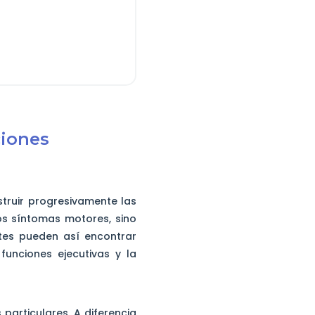
ciones
struir progresivamente las
os síntomas motores, sino
tes pueden así encontrar
funciones ejecutivas y la
particulares. A diferencia