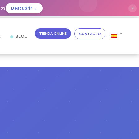
dos
✕
Descubrir →
TIENDA ONLINE
CONTACTO
…
BLOG