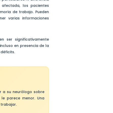
afectada, los pacientes
emoria de trabajo. Pueden
er varias informaciones
n ser significativamente
incluso en presencia de la
éficits.
ar a su neurólogo sobre
si le parece menor. Una
trabajar.