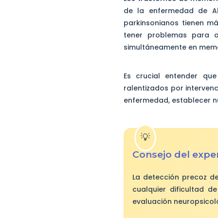
de la enfermedad de Al
parkinsonianos tienen má
tener problemas para a
simultáneamente en memo
Es crucial entender que
ralentizados por interven
enfermedad, establecer n
Consejo del expe
La detección precoz de
cualquier dificultad d
evaluación neuropsicoló