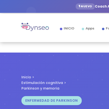
Coach A
🎙️ NUEVO
INICIO
Apps
F
Inicio
>
Estimulación cognitiva
>
Parkinson y memoria
ENFERMEDAD DE PARKINSON