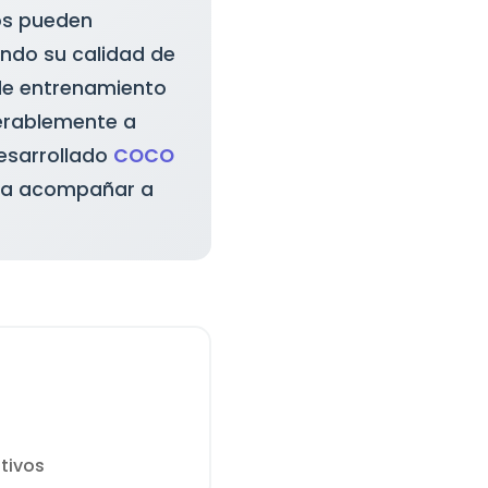
os pueden
ndo su calidad de
 de entrenamiento
derablemente a
esarrollado
COCO
ara acompañar a
tivos