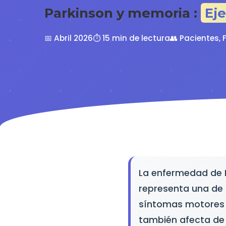
Parkinson y memoria :
Eje
📅 Abril 2026
⏱️ 15 min de lectura
👥 Pacientes,
La enfermedad de P
representa una de 
síntomas motores b
también afecta de 