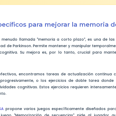
specíficos para mejorar la memoria d
a menudo llamada "memoria a corto plazo", es una de las 
ad de Parkinson. Permite mantener y manipular temporalme
cognitiva. Su mejora es, por lo tanto, crucial para man
 efectivos, encontramos tareas de actualización continua 
progresivamente, o los ejercicios de doble tarea donde e
vidades cognitivas. Estos ejercicios requieren intensament
nto.
SA
propone varios juegos específicamente diseñados par
l juego "Memorización de secuencias" pide al jugador 