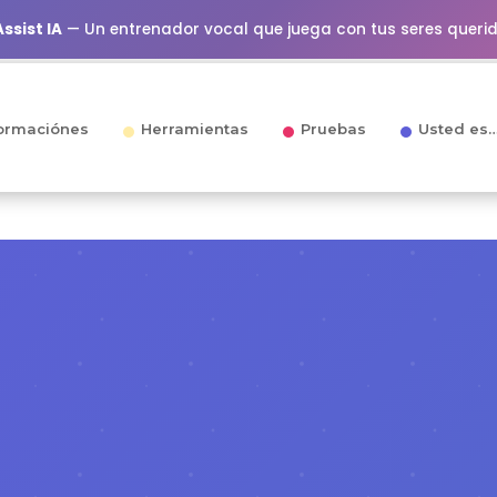
ssist IA
— Un entrenador vocal que juega con tus seres queri
ormaciónes
Herramientas
Pruebas
Usted es