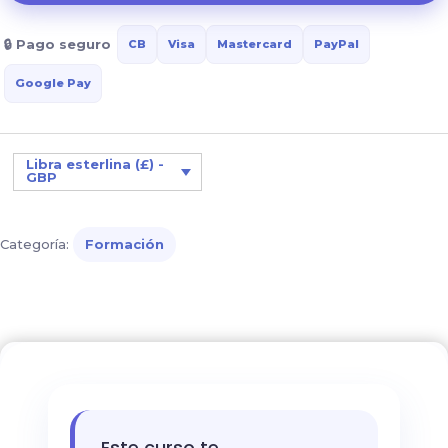
los
🔒 Pago seguro
CB
Visa
Mastercard
PayPal
trastornos
del
Google Pay
TGD
en
las
Libra esterlina (£) -
GBP
escuelas
primarias
cantidad
Categoría:
Formación
Este curso te