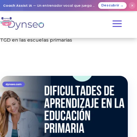
Coach Assist IA
— Un entrenador vocal que juega con tus seres queridos
✕
Descubrir →
Inicio
/
Formación
/ Identificar y apoyar los trastornos del
TGD en las escuelas primarias