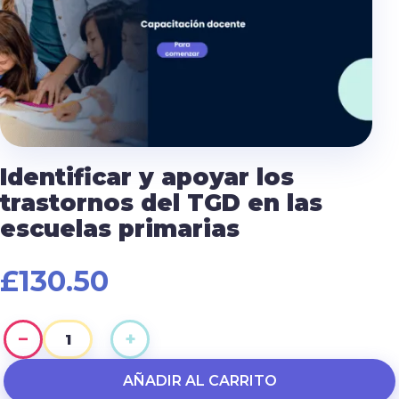
Identificar y apoyar los
trastornos del TGD en las
escuelas primarias
£
130.50
−
+
Identificar
y
AÑADIR AL CARRITO
apoyar