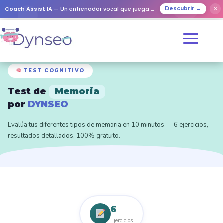
Coach Assist IA
— Un entrenador vocal que juega con tus seres queridos
✕
Descubrir →
TEST COGNITIVO
Test de
Memoria
por
DYNSEO
Evalúa tus diferentes tipos de memoria en 10 minutos — 6 ejercicios,
resultados detallados, 100% gratuito.
6
Ejercicios