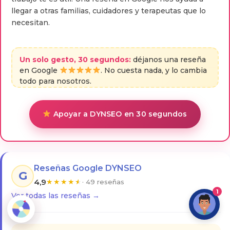
llegar a otras familias, cuidadores y terapeutas que lo
necesitan.
Un solo gesto, 30 segundos:
déjanos una reseña
en Google
. No cuesta nada, y lo cambia
todo para nosotros.
Apoyar a DYNSEO en 30 segundos
Reseñas Google DYNSEO
G
4,9
★
★
★
★
★
· 49 reseñas
1
Ver todas las reseñas →