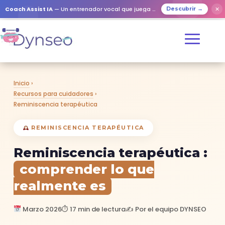
Coach Assist IA
— Un entrenador vocal que juega con tus seres queridos
✕
Descubrir →
Inicio
›
Recursos para cuidadores
›
Reminiscencia terapéutica
REMINISCENCIA TERAPÉUTICA
Reminiscencia terapéutica :
comprender lo que
realmente es
Marzo 2026
⏱ 17 min de lectura
✍️ Por el equipo DYNSEO