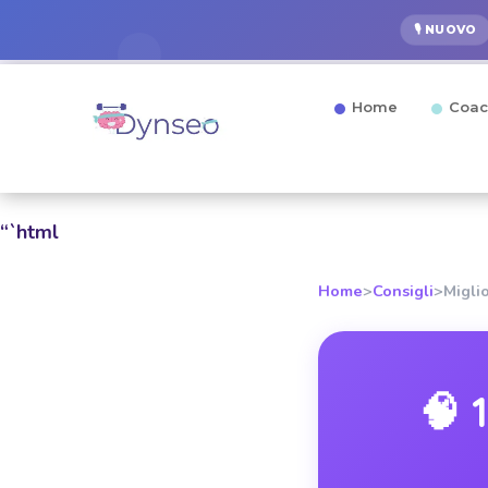
🎙️ NUOVO
Home
Coac
“`html
Home
>
Consigli
>
Migli
🧠 