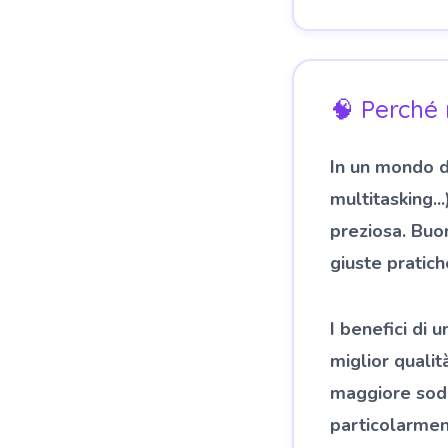
🧠 Perché 
In un mondo do
multitasking..
preziosa. Buon
giuste pratich
I benefici di
miglior quali
maggiore sodd
particolarment