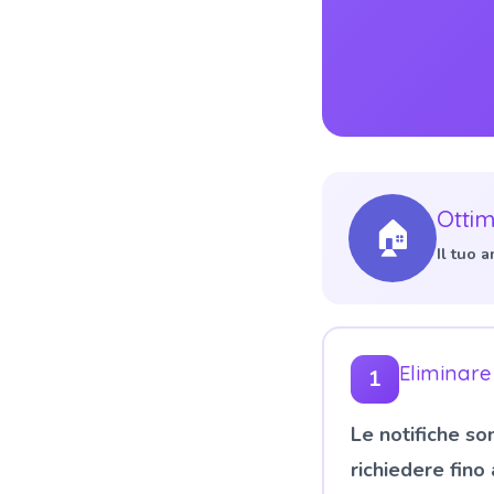
Ottim
🏠
Il tuo 
Eliminare 
1
Le notifiche so
richiedere fino 