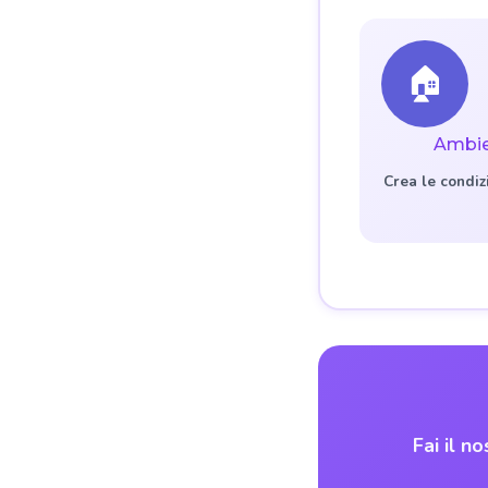
🏠
Ambi
Crea le condiz
Fai il n