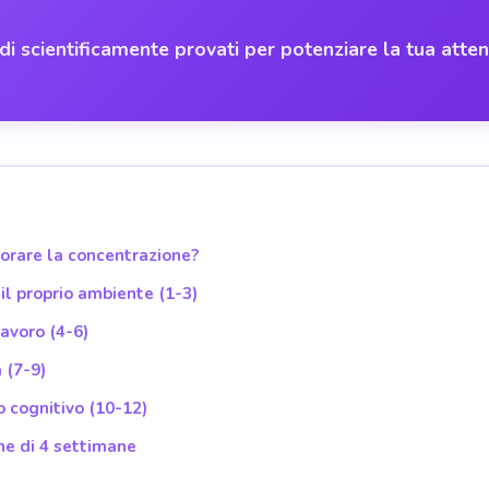
i scientificamente provati per potenziare la tua atte
iorare la concentrazione?
il proprio ambiente (1-3)
lavoro (4-6)
a (7-9)
 cognitivo (10-12)
ne di 4 settimane