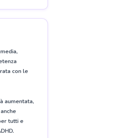
 media,
petenza
rata con le
ità aumentata,
e anche
r tutti e
 ADHD.