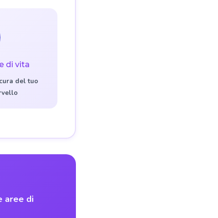
e di vita
cura del tuo
rvello
e aree di