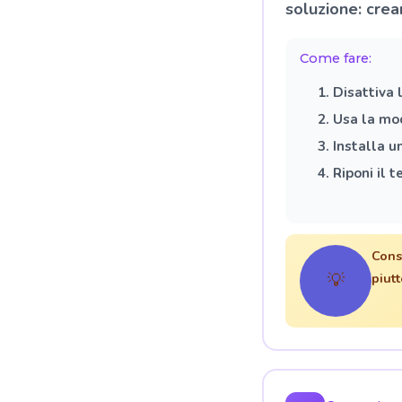
soluzione: crea
Come fare:
Disattiva 
Usa la mod
Installa u
Riponi il t
Cons
💡
piut