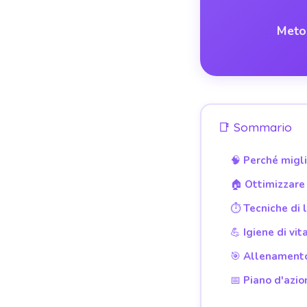
Metod
📑 Sommario
🧠 Perché migl
🏠 Ottimizzare 
⏱️ Tecniche di 
💪 Igiene di vit
🎯 Allenamento
📅 Piano d'azio