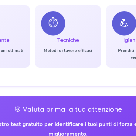
⏱️
💪
ente
Tecniche
Igien
ioni ottimali
Metodi di lavoro efficaci
Prenditi 
ce
🎯 Valuta prima la tua attenzione
ostro test gratuito per identificare i tuoi punti di forza 
miglioramento.