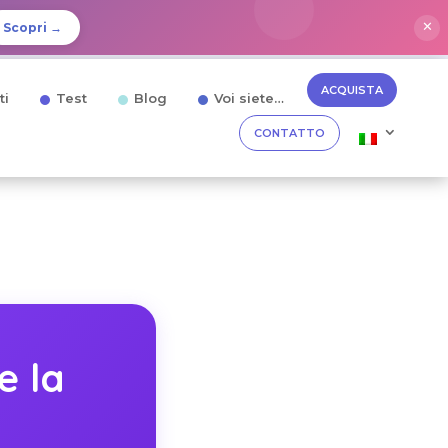
✕
Scopri →
ACQUISTA
ti
Test
Blog
Voi siete…
CONTATTO
e la