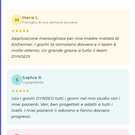
Marie L.
M
Famiglia di una persona anziana
★
★
★
★
★
Applicazione meravigliosa per mia madre malata di
Alzheimer. I giochi la stimolano davvero e il team è
molto attento. Un grande grazie a tutto il team
DYNSEO!
Sophie R.
S
Logopedista
★
★
★
★
★
Uso i giochi DYNSEO tutti i giorni nel mio studio con i
miei pazienti. Vari, ben progettati e adatti a tutti i
livelli. I miei pazienti li adorano e fanno davvero
progressi.