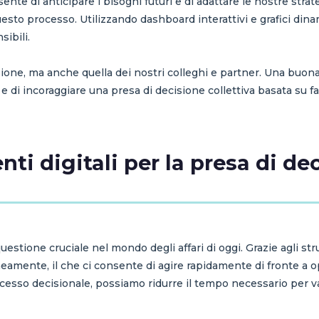
sente di anticipare i bisogni futuri e di adattare le nostre stra
sto processo. Utilizzando dashboard interattivi e grafici dinam
ibili.
sione, ma anche quella dei nostri colleghi e partner. Una buo
 e di incoraggiare una presa di decisione collettiva basata su fa
nti digitali per la presa di d
estione cruciale nel mondo degli affari di oggi. Grazie agli stru
eamente, il che ci consente di agire rapidamente di fronte a o
cesso decisionale, possiamo ridurre il tempo necessario per v