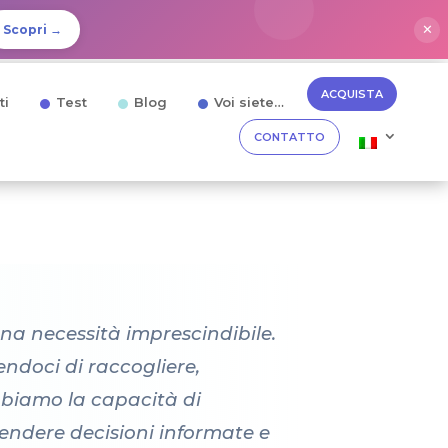
✕
Scopri →
ACQUISTA
ti
Test
Blog
Voi siete…
CONTATTO
na necessità imprescindibile.
endoci di raccogliere,
abbiamo la capacità di
prendere decisioni informate e