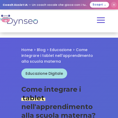
✕
Coach Assist IA
— Un coach vocale che gioca con i tuoi cari
Scopri →
Home
>
Blog
>
Educazione
> Come
integrare i tablet nell'apprendimento
alla scuola materna
Educazione Digitale
Come integrare i
tablet
nell'apprendimento
alla scuola materna?