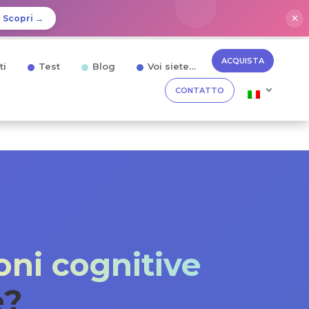
✕
Scopri →
ACQUISTA
ti
Test
Blog
Voi siete…
CONTATTO
oni cognitive
e?