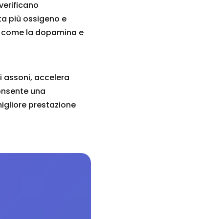
 verificano
ta più ossigeno e
ori come la dopamina e
i assoni, accelera
onsente una
migliore prestazione