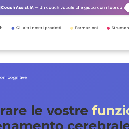
Coach Assist IA
— Un coach vocale che gioca con i tuoi cari
h
Gli altri nostri prodotti
Formazioni
Strumen
ioni cognitive
rare le vostre
funzi
llenamento cerebral