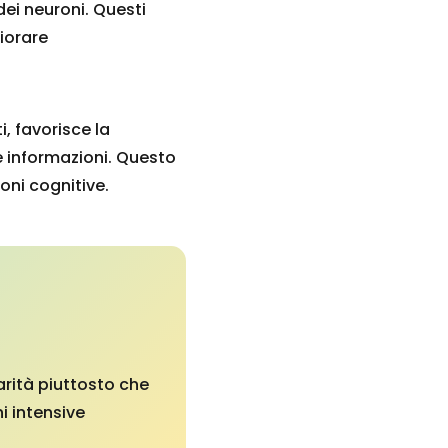
 dei neuroni. Questi
iorare
i, favorisce la
e informazioni. Questo
oni cognitive.
larità piuttosto che
ni intensive