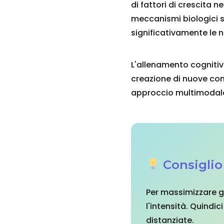
di fattori di crescita n
meccanismi biologici s
significativamente le 
L'allenamento cognitivo a
creazione di nuove conn
approccio multimodale c
Consigli
Per massimizzare gli
l'intensità. Quindic
distanziate.