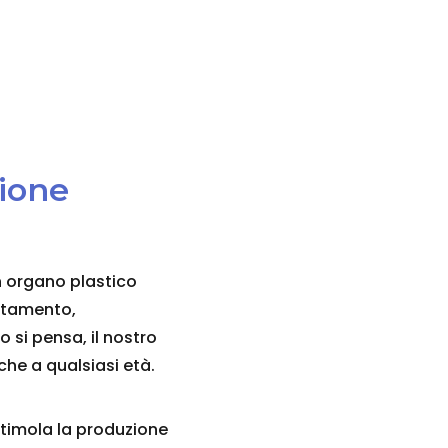
zione
un organo plastico
attamento,
 si pensa, il nostro
che a qualsiasi età.
stimola la produzione