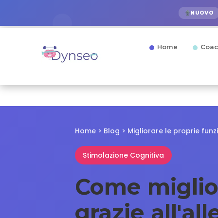
NUOVO
Home
Coac
Home
>
Blog
>
Migliorare le proprie funz
Stimolazione Cognitiva
Come miglio
grazie all'a