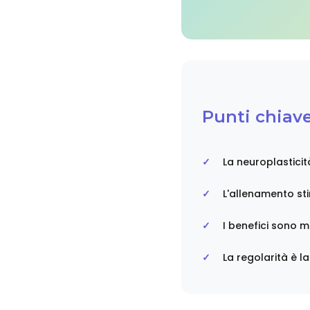
Punti chiave
La neuroplasticit
L'allenamento st
I benefici sono m
La regolarità è l