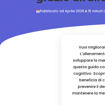
Pubblicato ad Aprile 2026
15 minuti 
Vuoi migliorar
L'allenament
sviluppare la mem
questa guida com
cognitivo. Scopr
beneficia di c
prevenire il d
mantenere la ment