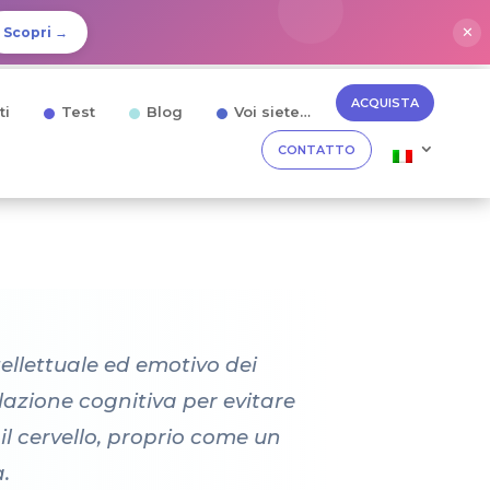
✕
Scopri →
ACQUISTA
ti
Test
Blog
Voi siete…
CONTATTO
ellettuale ed emotivo dei
azione cognitiva per evitare
il cervello, proprio come un
.