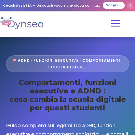
Coach Assist IA
— Un coach vocale che gioca con i tuoi cari
✕
Scopri →
ADHD · FUNZIONI ESECUTIVE · COMPORTAMENTI ·
SCUOLA DIGITALE
Comportamenti, funzioni
esecutive e ADHD :
cosa cambia la scuola digitale
per questi studenti
Guida completa sui legami tra ADHD, funzioni
esecutive e comportamenti scolastici — e come il