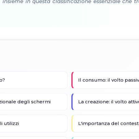
 insieme in questa classificazione essenziale che t
zo?
Il consumo: il volto pass
zionale degli schermi
La creazione: il volto att
i utilizzi
L'importanza del conte