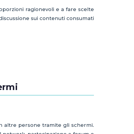
porzioni ragionevoli e a fare scelte
a discussione sui contenuti consumati
ermi
n altre persone tramite gli schermi.
al network, partecipazione a forum o