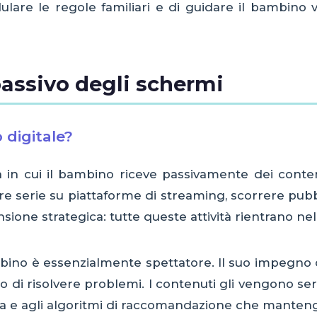
ulare le regole familiari e di guidare il bambino v
 passivo degli schermi
 digitale?
tà in cui il bambino riceve passivamente dei conten
e serie su piattaforme di streaming, scorrere pubbl
sione strategica: tutte queste attività rientrano n
bambino è essenzialmente spettatore. Il suo impegn
are o di risolvere problemi. I contenuti gli vengono s
ca e agli algoritmi di raccomandazione che manteng