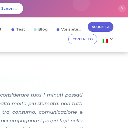
✕
Scopri →
ACQUISTA
ti
Test
Blog
Voi siete…
CONTATTO
onsiderare tutti i minuti passati
altà molto più sfumata: non tutti
le tra consumo, comunicazione e
 accompagnare i propri figli nella