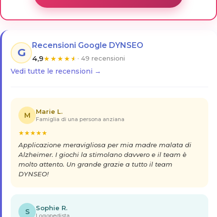
Recensioni Google DYNSEO
G
4,9
★
★
★
★
★
· 49 recensioni
Vedi tutte le recensioni →
Marie L.
M
Famiglia di una persona anziana
★
★
★
★
★
Applicazione meravigliosa per mia madre malata di
Alzheimer. I giochi la stimolano davvero e il team è
molto attento. Un grande grazie a tutto il team
DYNSEO!
Sophie R.
S
Logopedista