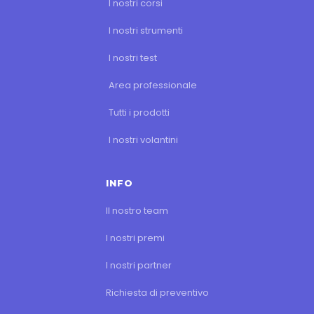
I nostri corsi
I nostri strumenti
I nostri test
Area professionale
Tutti i prodotti
I nostri volantini
INFO
Il nostro team
I nostri premi
I nostri partner
Richiesta di preventivo