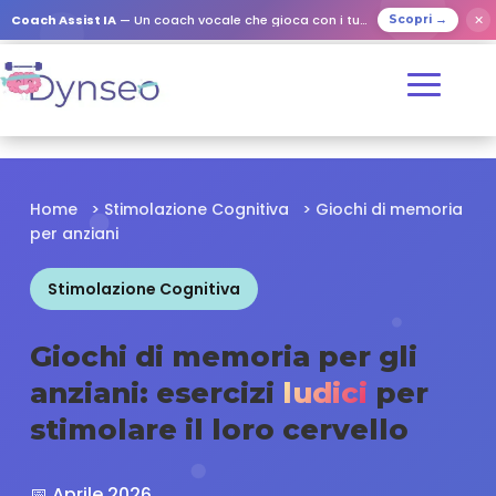
✕
Coach Assist IA
— Un coach vocale che gioca con i tuoi cari
Scopri →
Home
>
Stimolazione Cognitiva
>
Giochi di memoria
per anziani
Stimolazione Cognitiva
Giochi di memoria per gli
anziani: esercizi
ludici
per
stimolare il loro cervello
📅 Aprile 2026