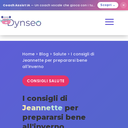
✕
Coach Assist IA
— Un coach vocale che gioca con i tuoi cari
Scopri →
Home
>
Blog
>
Salute
> I consigli di
Jeannette per prepararsi bene
all'inverno
CONSIGLI SALUTE
I consigli di
Jeannette
per
prepararsi bene
all'inverno