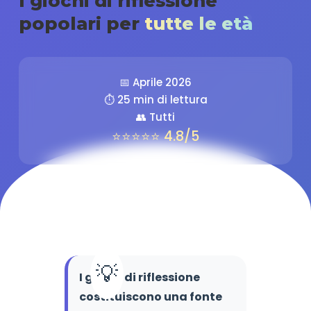
I giochi di riflessione
popolari per
tutte le età
📅 Aprile 2026
⏱️ 25 min di lettura
👥 Tutti
⭐⭐⭐⭐⭐ 4.8/5
I giochi di riflessione
costituiscono una fonte