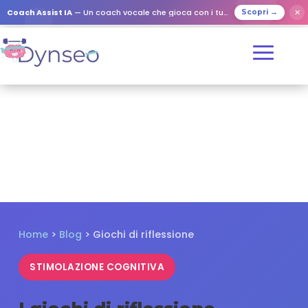
✕
Coach Assist IA
— Un coach vocale che gioca con i tuoi cari
Scopri →
Home
>
Blog
>
Giochi di riflessione
STIMOLAZIONE COGNITIVA