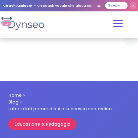
✕
Coach Assist IA
— Un coach vocale che gioca con i tuoi cari
Scopri →
Home
>
Blog
>
Laboratori pomeridiani e successo scolastico
Educazione & Pedagogia