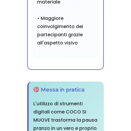
materiale
• Maggiore
coinvolgimento dei
partecipanti grazie
all'aspetto visivo
Messa in pratica
L'utilizzo di strumenti
digitali come COCO SI
MUOVE trasforma la pausa
pranzo in un vero e proprio