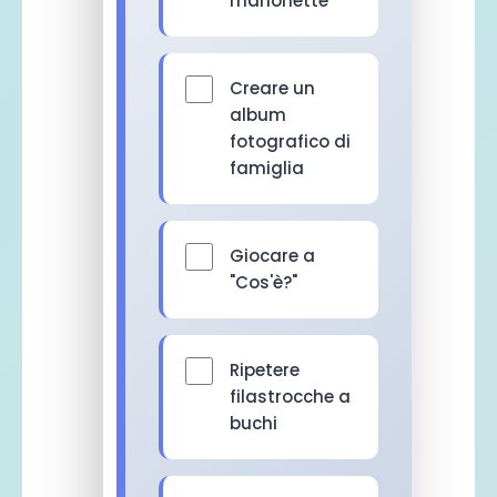
marionette
Creare un
album
fotografico di
famiglia
Giocare a
"Cos'è?"
Ripetere
filastrocche a
buchi