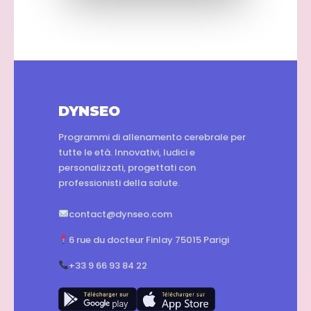
DYNSEO
Programmi di allenamento cerebrale per
tutte le età. Innovativi, ludici e
personalizzati, progettati con
professionisti della salute.
contact@dynseo.com
6 rue du docteur Finlay 75015 Parigi
+33 9 66 93 84 22