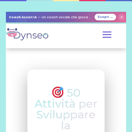
✕
Coach Assist IA
— Un coach vocale che gioca con i tuoi cari
Scopri →
50
Attività per
Sviluppare
la