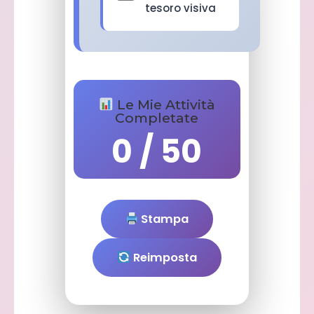
tesoro visiva
Le Mie Attività
Completate
0
/ 50
Stampa
Reimposta