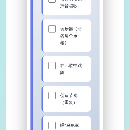
声音唱歌
玩乐器（命
名每个乐
器）
在儿歌中跳
舞
创造节奏
（重复）
唱“乌龟家