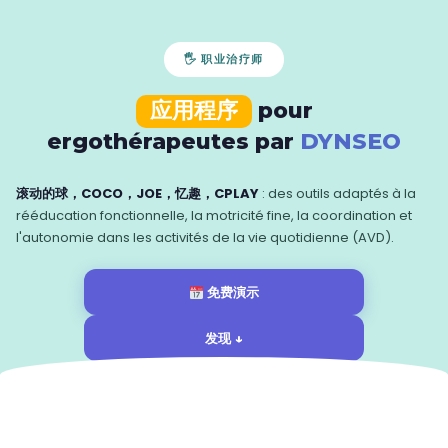
🖐 职业治疗师
应用程序
pour
ergothérapeutes par
DYNSEO
滚动的球，COCO，JOE，忆趣，CPLAY
: des outils adaptés à la
rééducation fonctionnelle, la motricité fine, la coordination et
l'autonomie dans les activités de la vie quotidienne (AVD).
免费演示
发现 ↓