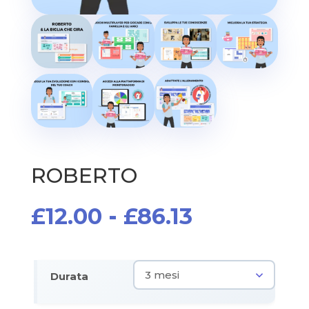
ROBERTO
Fascia
£
12.00
-
£
86.13
di
prezzo:
da
Durata
£12.00
a