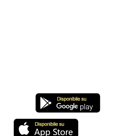
Giochi mirati per funzione
cognitiva
Consigli personalizzati da parte
dell'allenatore
Giochi multiplayer e facetime
7 giorni di prova gratuita
[kkstarratings force]