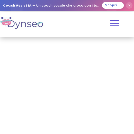
Coach Assist IA
— Un coach vocale che gioca con i tuoi cari
✕
Scopri →
ROBERTO
+ 30 giochi di allenamento
cerebrale