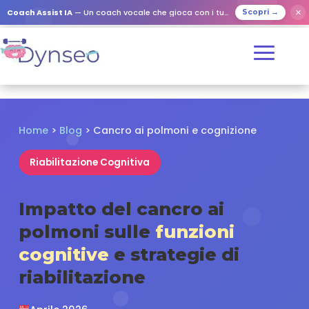
✕
Coach Assist IA
— Un coach vocale che gioca con i tuoi cari
Scopri →
Home
>
Blog
> Cancro ai polmoni e cognizione
Riabilitazione Cognitiva
Impatto del cancro ai
polmoni sulle
funzioni
cognitive
e strategie di
riabilitazione