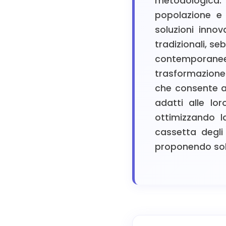
metodologica.
popolazione e 
soluzioni innov
tradizionali, se
contemporanee
trasformazione
che consente ag
adatti alle lo
ottimizzando la
cassetta degli
proponendo solu