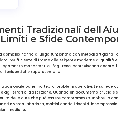
menti Tradizionali dell'Ai
: Limiti e Sfide Contemp
to a domicilio hanno a lungo funzionato con metodi artigianali 
loro insufficienze di fronte alle esigenze moderne di qualità e
ollegamento manoscritti e i fogli Excel costituiscono ancora i
ischi evidenti che rappresentano.
tradizionale pone molteplici problemi operativi. Le schede c
dite e agli errori di trascrizione. Quando un documento crucial
ntinuità delle cure che può essere compromessa. Inoltre, la con
onisti diventa laboriosa, moltiplicando i rischi di incomprensi
zioni mediche.