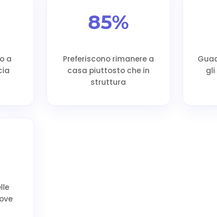
85%
to a
Preferiscono rimanere a
Guad
cia
casa piuttosto che in
gli
struttura
lle
uove