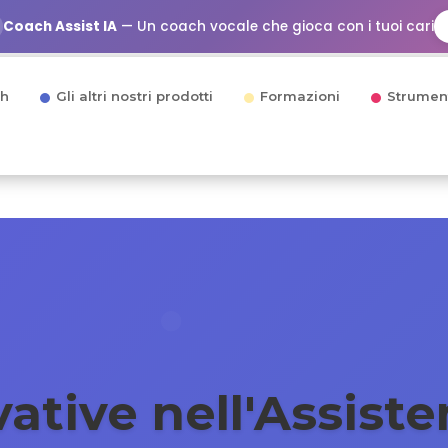
Coach Assist IA
— Un coach vocale che gioca con i tuoi cari
h
Gli altri nostri prodotti
Formazioni
Strumen
ative nell'Assist