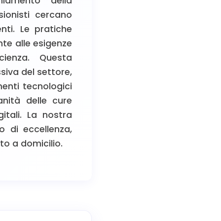
hiamento della
sionisti cercano
enti. Le pratiche
nte alle esigenze
icienza. Questa
iva del settore,
menti tecnologici
anità delle cure
itali. La nostra
o di eccellenza,
to a domicilio.