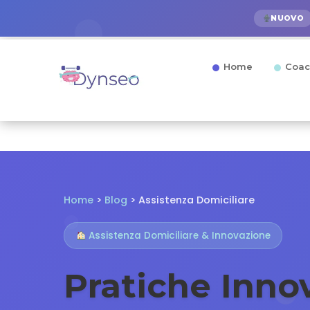
NUOVO
Home
Coac
Home
>
Blog
> Assistenza Domiciliare
Assistenza Domiciliare & Innovazione
Pratiche Innov