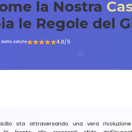
Come la Nostra
Cas
a le Regole del G
4.8/5
 della salute
icilio sta attraversando una vera rivoluzion