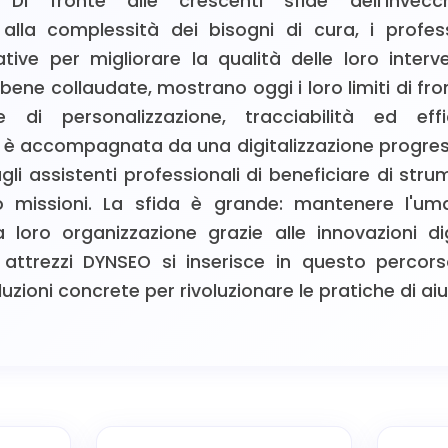
 Di fronte alle crescenti sfide dell'invecc
alla complessità dei bisogni di cura, i profes
ative per migliorare la qualità delle loro interv
bbene collaudate, mostrano oggi i loro limiti di fro
 di personalizzazione, tracciabilità ed eff
 è accompagnata da una digitalizzazione progress
li assistenti professionali di beneficiare di stru
ro missioni. La sfida è grande: mantenere l'um
 loro organizzazione grazie alle innovazioni dig
 attrezzi DYNSEO si inserisce in questo percors
zioni concrete per rivoluzionare le pratiche di aiu