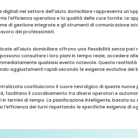
e digitali nel settore dell'aiuto domiciliare rappresenta un'op
 l'efficienza operativa e la qualità delle cure fornite. Le app
orme di gestione integrate e gli strumenti di comunicazione 
avoro dei professionisti.
icate all'aiuto domiciliare offrono una flessibilità senza pari 
ti possono consultare i loro piani in tempo reale, accedere all
immediatamente qualsiasi evento notevole. Questa reattività
ndo aggiustamenti rapidi secondo le esigenze evolutive dei be
ntralizzata costituiscono il cuore nevralgico di queste nuove
vità, facilitano il coordinamento tra diversi operatori e autom
 in termini di tempo. La pianificazione intelligente, basata su 
 l'efficienza dei turni rispettando le specifiche esigenze di og