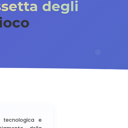
setta degli
ioco
e tecnologica e