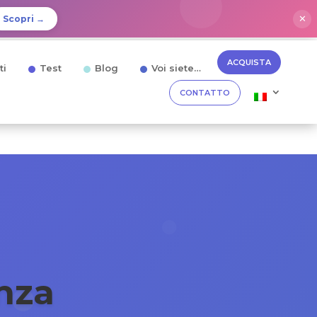
✕
Scopri →
ACQUISTA
ti
Test
Blog
Voi siete…
CONTATTO
enza