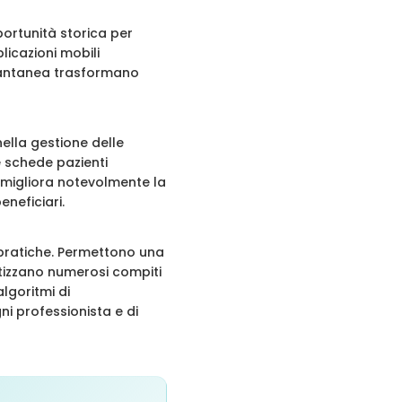
portunità storica per
licazioni mobili
istantanea trasformano
nella gestione delle
e schede pazienti
 migliora notevolmente la
neficiari.
 pratiche. Permettono una
atizzano numerosi compiti
algoritmi di
ni professionista e di