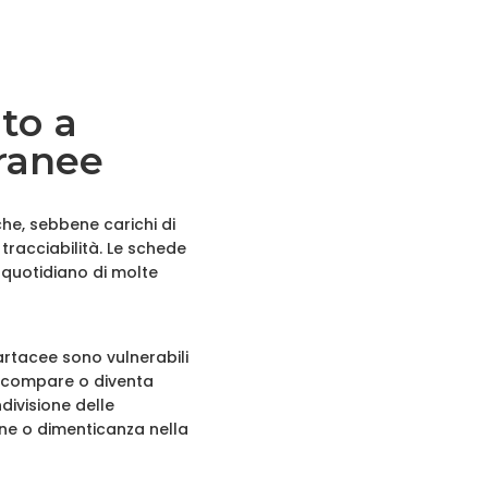
uto a
oranee
che, sebbene carichi di
 tracciabilità. Le schede
l quotidiano di molte
artacee sono vulnerabili
e scompare o diventa
divisione delle
one o dimenticanza nella