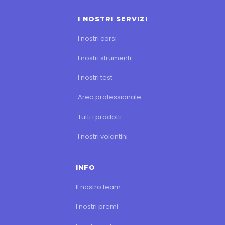
I NOSTRI SERVIZI
I nostri corsi
I nostri strumenti
I nostri test
Area professionale
Tutti i prodotti
I nostri volantini
INFO
Il nostro team
I nostri premi