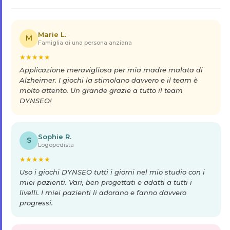
Marie L.
M
Famiglia di una persona anziana
★
★
★
★
★
Applicazione meravigliosa per mia madre malata di
Alzheimer. I giochi la stimolano davvero e il team è
molto attento. Un grande grazie a tutto il team
DYNSEO!
Sophie R.
S
Logopedista
★
★
★
★
★
Uso i giochi DYNSEO tutti i giorni nel mio studio con i
miei pazienti. Vari, ben progettati e adatti a tutti i
livelli. I miei pazienti li adorano e fanno davvero
progressi.