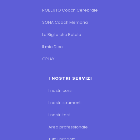
ROBERTO Coach Cerebrale
SOFIA Coach Memoria
La Biglia che Rotola
Il mio Dico
CPLAY
I NOSTRI SERVIZI
I nostri corsi
I nostri strumenti
I nostri test
Area professionale
Tutti i prodotti