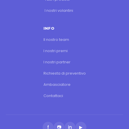
I nostri volantini
INFO
Il nostro team
I nostri premi
I nostri partner
Richiesta di preventivo
Ambasciatore
Contattaci
f
📷
in
▶