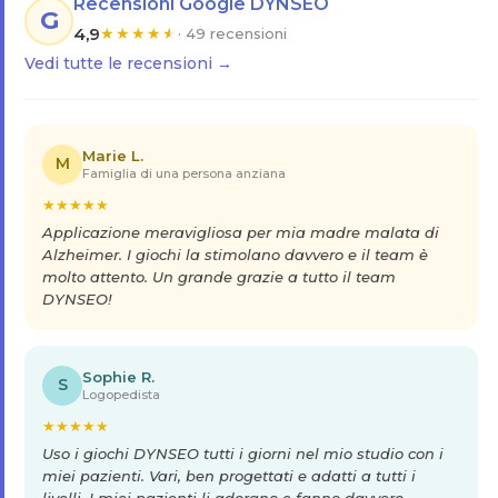
Recensioni Google DYNSEO
G
4,9
★
★
★
★
★
· 49 recensioni
Vedi tutte le recensioni →
Marie L.
M
Famiglia di una persona anziana
★
★
★
★
★
Applicazione meravigliosa per mia madre malata di
Alzheimer. I giochi la stimolano davvero e il team è
molto attento. Un grande grazie a tutto il team
DYNSEO!
Sophie R.
S
Logopedista
★
★
★
★
★
Uso i giochi DYNSEO tutti i giorni nel mio studio con i
miei pazienti. Vari, ben progettati e adatti a tutti i
livelli. I miei pazienti li adorano e fanno davvero