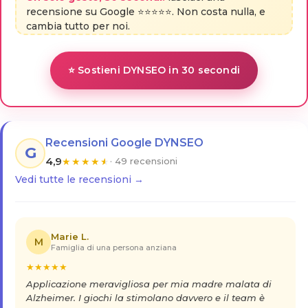
recensione su Google ⭐⭐⭐⭐⭐. Non costa nulla, e
cambia tutto per noi.
⭐ Sostieni DYNSEO in 30 secondi
Recensioni Google DYNSEO
G
4,9
★
★
★
★
★
· 49 recensioni
Vedi tutte le recensioni →
Marie L.
M
Famiglia di una persona anziana
★
★
★
★
★
Applicazione meravigliosa per mia madre malata di
Alzheimer. I giochi la stimolano davvero e il team è