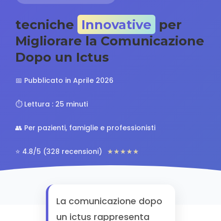
tecniche
Innovative
per
Migliorare la Comunicazione
Dopo un Ictus
📅 Pubblicato in Aprile 2026
⏱️ Lettura : 25 minuti
👥 Per pazienti, famiglie e professionisti
⭐ 4.8/5 (328 recensioni)
★★★★★
La comunicazione dopo
un ictus rappresenta