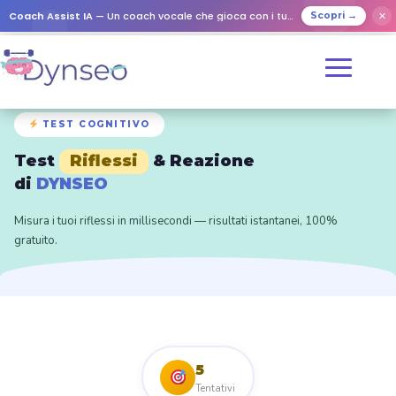
Coach Assist IA
— Un coach vocale che gioca con i tuoi cari
✕
Scopri →
TEST COGNITIVO
Test
Riflessi
& Reazione
di
DYNSEO
Misura i tuoi riflessi in millisecondi — risultati istantanei, 100%
gratuito.
5
Tentativi