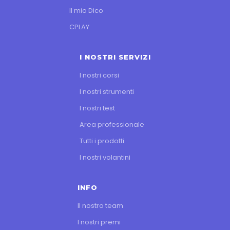
Il mio Dico
CPLAY
I NOSTRI SERVIZI
I nostri corsi
I nostri strumenti
I nostri test
Area professionale
Tutti i prodotti
I nostri volantini
INFO
Il nostro team
I nostri premi