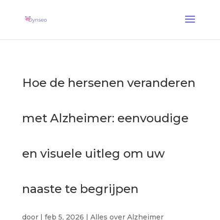
AI Assist Coach
— Een stemcoach die met je dierbaren speelt
✕
Ontdekken →
Hoe de hersenen veranderen
met Alzheimer: eenvoudige
en visuele uitleg om uw
naaste te begrijpen
door
|
feb 5, 2026
|
Alles over Alzheimer