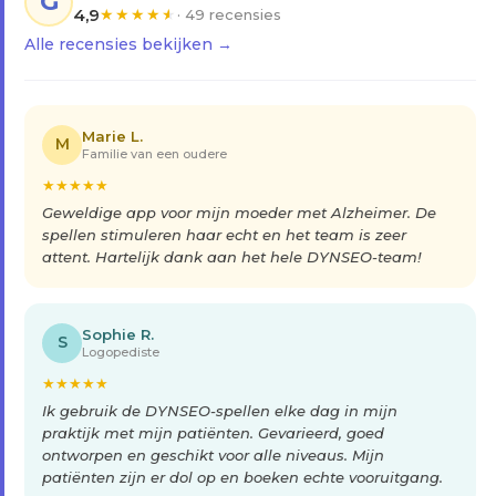
G
4,9
★
★
★
★
★
· 49 recensies
Alle recensies bekijken →
Marie L.
M
Familie van een oudere
★
★
★
★
★
Geweldige app voor mijn moeder met Alzheimer. De
spellen stimuleren haar echt en het team is zeer
attent. Hartelijk dank aan het hele DYNSEO-team!
Sophie R.
S
Logopediste
★
★
★
★
★
Ik gebruik de DYNSEO-spellen elke dag in mijn
praktijk met mijn patiënten. Gevarieerd, goed
ontworpen en geschikt voor alle niveaus. Mijn
patiënten zijn er dol op en boeken echte vooruitgang.