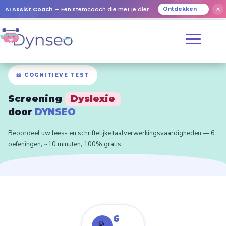
AI Assist Coach
— Een stemcoach die met je dierbaren speelt
✕
Ontdekken →
📖 COGNITIEVE TEST
Screening
Dyslexie
door
DYNSEO
Beoordeel uw lees- en schriftelijke taalverwerkingsvaardigheden — 6
oefeningen, ~10 minuten, 100% gratis.
6
📝