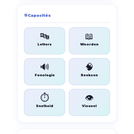
🎯
Capacités
🔤
📖
Letters
Woorden
🔊
🧠
Fonologie
Reeksen
⏱️
👁️
Snelheid
Visueel