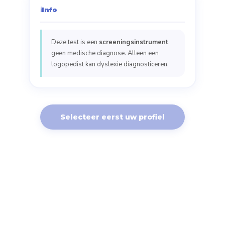
ℹ️
Info
Deze test is een
screeningsinstrument
,
geen medische diagnose. Alleen een
logopedist kan dyslexie diagnosticeren.
Selecteer eerst uw profiel