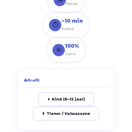
Reeksen
~10 min
⏱️
Snelheid
100%
🎯
Gratuit
👤
Profil
👦 Kind (6–12 jaar)
👨 Tiener / Volwassene