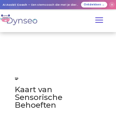
AI Assist Coach
— Een stemcoach die met je dierbaren speelt
✕
Ontdekken →
🧩
Kaart van
Sensorische
Behoeften