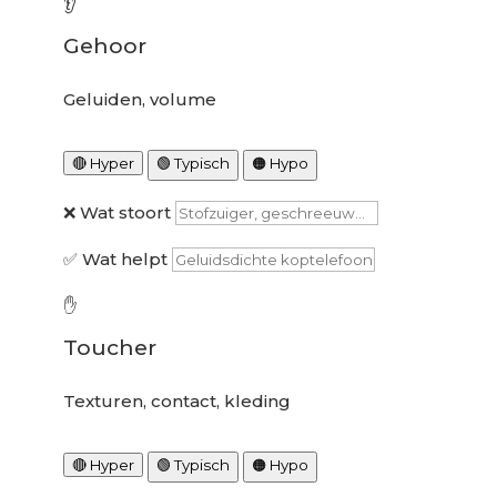
👂
Gehoor
Geluiden, volume
🔴 Hyper
🟢 Typisch
🟠 Hypo
❌ Wat stoort
✅ Wat helpt
✋
Toucher
Texturen, contact, kleding
🔴 Hyper
🟢 Typisch
🟠 Hypo