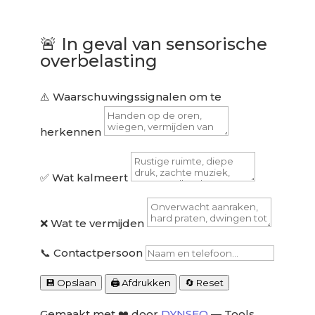
🚨
In geval van sensorische
overbelasting
⚠️ Waarschuwingssignalen om te
herkennen
✅ Wat kalmeert
❌ Wat te vermijden
📞 Contactpersoon
💾 Opslaan
🖨️ Afdrukken
🔄 Reset
Gemaakt met ❤️ door
DYNSEO
— Tools