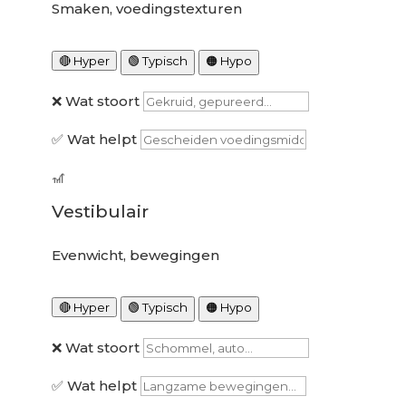
Smaken, voedingstexturen
🔴 Hyper
🟢 Typisch
🟠 Hypo
❌ Wat stoort
✅ Wat helpt
🎢
Vestibulair
Evenwicht, bewegingen
🔴 Hyper
🟢 Typisch
🟠 Hypo
❌ Wat stoort
✅ Wat helpt