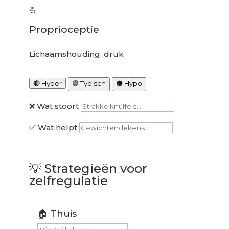
💪
Proprioceptie
Lichaamshouding, druk
🔴 Hyper
🟢 Typisch
🟠 Hypo
❌ Wat stoort
✅ Wat helpt
💡
Strategieën voor
zelfregulatie
🏠 Thuis