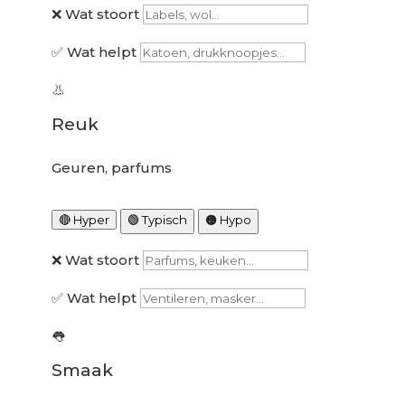
❌ Wat stoort
✅ Wat helpt
👃
Reuk
Geuren, parfums
🔴 Hyper
🟢 Typisch
🟠 Hypo
❌ Wat stoort
✅ Wat helpt
👅
Smaak