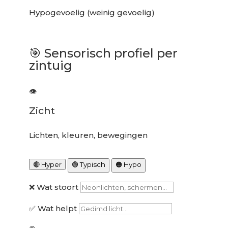
Hypogevoelig (weinig gevoelig)
🎯
Sensorisch profiel per
zintuig
👁️
Zicht
Lichten, kleuren, bewegingen
🔴 Hyper
🟢 Typisch
🟠 Hypo
❌ Wat stoort
✅ Wat helpt