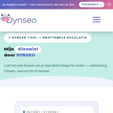
AI Assist Coach
— Een stemcoach die met je dierbaren speelt
✕
Ontdekken →
DYNSEO TOOL — EMOTIONELE REGULATIE
Mijn
Kieswiel
door
DYNSEO
Laat het wiel draaien om je regulatiestrategie te vinden — ademhaling,
lichaam, sensorisch of mentaal.
PATIËNT / STUDENT