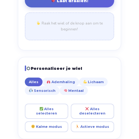
Laat draaien!
Raak het wiel of de knop aan om te
beginnen!
Personaliseer je wiel
Alles
Ademhaling
Lichaam
Sensorisch
Mentaal
Alles
Alles
selecteren
deselecteren
Kalme modus
Actieve modus