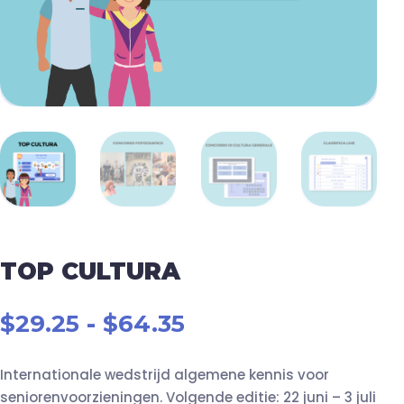
TOP CULTURA
Prijsklasse:
$
29.25
-
$
64.35
$29.25
tot
Internationale wedstrijd algemene kennis voor
$64.35
seniorenvoorzieningen. Volgende editie: 22 juni – 3 juli