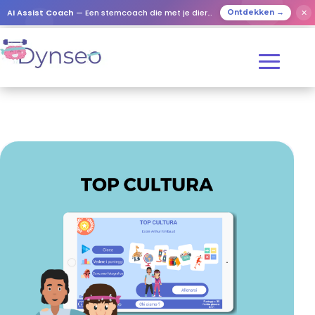
AI Assist Coach
— Een stemcoach die met je dierbaren speelt
✕
Ontdekken →
Start
/
Competition
/ TOP CULTURA