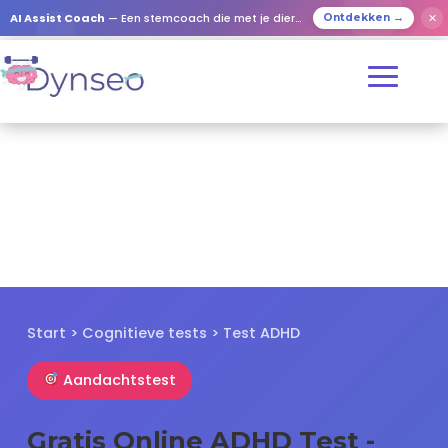
✕
AI Assist Coach
— Een stemcoach die met je dierbaren speelt
Ontdekken →
Start
>
Cognitieve tests
> Test ADHD
Aandachtstest
Gratis Online ADHD Test -