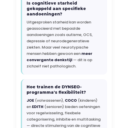
Is cognitieve starheid
gekoppeld aan specifieke
aandoeningen?
Uitgesproken starheid kan worden
geassocieerd met bepaalde
aandoeningen zoals autisme, OCS,
depressie of neurodegeneratieve
ziekten. Maar veel neurotypische
mensen hebben gewoon een
meer
convergente denkstijl
— dit is op
zichzelf niet pathologisch.
Hoe trainen de DYNSEO-
programma's flexibiliteit?
JOE
(volwassenen),
COCO
(kinderen)
en
EDITH
(senioren) bieden oefeningen
voor regelwisseling, flexibele
categorisering, inhibitie en multitasking
— directe stimulering van de cognitieve