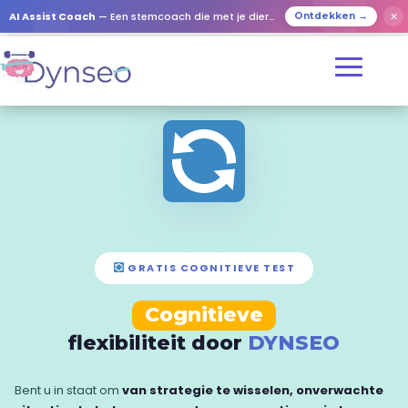
✕
AI Assist Coach
— Een stemcoach die met je dierbaren speelt
Ontdekken →
GRATIS COGNITIEVE TEST
Cognitieve
flexibiliteit door
DYNSEO
Bent u in staat om
van strategie te wisselen, onverwachte