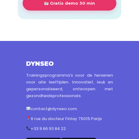
Gratis demo 30 min
DYNSEO
Trainingsprogramma's voor de hersenen
voor alle leeftijden. Innovatief, leuk en
gepersonaliseerd, ontworpen met
gezondheidsprofessionals.
contact@dynseo.com
6 rue du docteur Finlay 75015 Parijs
+33 9 66 93 84 22