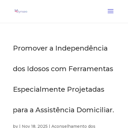
Coach Assist IA
— Um treinador vocal que joga com os seus entes queridos
✕
Descobrir →
Promover a Independência
dos Idosos com Ferramentas
Especialmente Projetadas
para a Assistência Domiciliar.
by
|
Nov 18, 2025
|
Aconselhamento dos