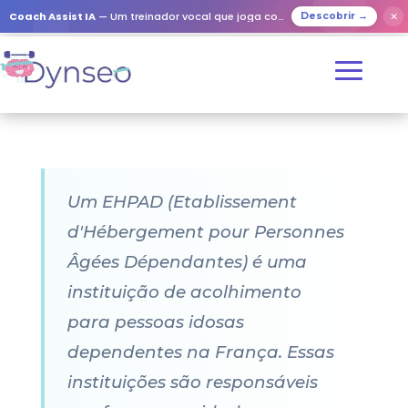
Coach Assist IA
— Um treinador vocal que joga com os seus entes queridos
✕
Descobrir →
Um EHPAD (Etablissement
d'Hébergement pour Personnes
Âgées Dépendantes) é uma
instituição de acolhimento
para pessoas idosas
dependentes na França. Essas
instituições são responsáveis