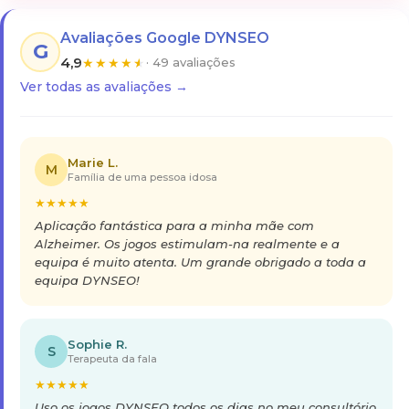
Avaliações Google DYNSEO
G
4,9
★
★
★
★
★
· 49 avaliações
Ver todas as avaliações →
Marie L.
M
Família de uma pessoa idosa
★
★
★
★
★
Aplicação fantástica para a minha mãe com
Alzheimer. Os jogos estimulam-na realmente e a
equipa é muito atenta. Um grande obrigado a toda a
equipa DYNSEO!
Sophie R.
S
Terapeuta da fala
★
★
★
★
★
Uso os jogos DYNSEO todos os dias no meu consultório