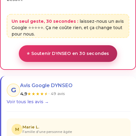
Un seul geste, 30 secondes :
laissez-nous un avis
Google ⭐⭐⭐⭐⭐. Ça ne coûte rien, et ça change tout
pour nous.
⭐ Soutenir DYNSEO en 30 secondes
Avis Google DYNSEO
G
4,9
★
★
★
★
★
· 49 avis
Voir tous les avis →
Marie L.
M
Famille d'une personne âgée