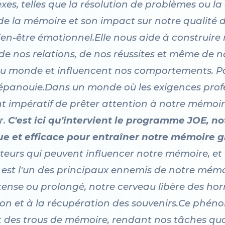
es, telles que la résolution de problèmes ou la cré
 la mémoire et son impact sur notre qualité de
ien-être émotionnel.Elle nous aide à construire
e nos relations, de nos réussites et même de n
du monde et influencent nos comportements. 
épanouie.Dans un monde où les exigences profe
nt impératif de prêter attention à notre mémoir
r.
C'est ici qu'intervient le programme JOE, no
 et efficace pour entraîner notre mémoire gr
acteurs qui peuvent influencer notre mémoire, et il
s est l'un des principaux ennemis de notre mémoi
ense ou prolongé, notre cerveau libère des hormo
ion et à la récupération des souvenirs.Ce phén
et des trous de mémoire, rendant nos tâches qu