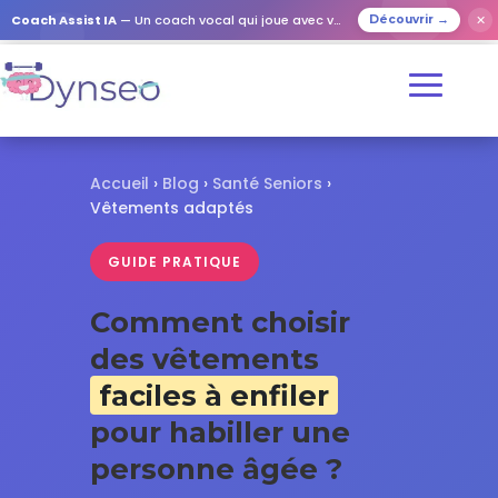
✕
Coach Assist IA
— Un coach vocal qui joue avec vos proches
Découvrir →
Accueil
›
Blog
›
Santé Seniors
›
Vêtements adaptés
GUIDE PRATIQUE
Comment choisir
des vêtements
faciles à enfiler
pour habiller une
personne âgée ?