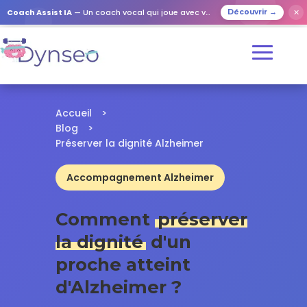
✕
Coach Assist IA
— Un coach vocal qui joue avec vos proches
Découvrir →
Accueil
>
Blog
>
Préserver la dignité Alzheimer
Accompagnement Alzheimer
Comment
préserver
la dignité
d'un
proche atteint
d'Alzheimer ?