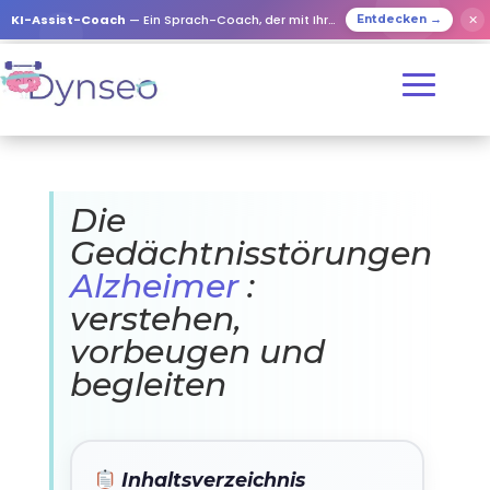
KI-Assist-Coach
— Ein Sprach-Coach, der mit Ihren Lieben spielt
✕
Entdecken →
Die
Gedächtnisstörungen
Alzheimer
:
verstehen,
vorbeugen und
begleiten
Inhaltsverzeichnis