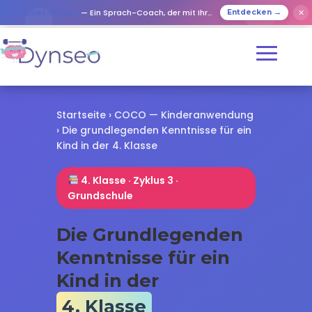
✕
KI-Assist-Coach
— Ein Sprach-Coach, der mit Ihren Lieben spielt
Entdecken →
Startseite
›
COCO — Kinderanwendung
› Die grundlegenden Kenntnisse für ein
Kind in der 4. Klasse
4. Klasse · Zyklus 3 ·
Grundschule
Die Grundlegenden
Kenntnisse für ein
Kind in der
4. Klasse