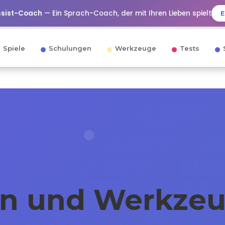
ssist-Coach
— Ein Sprach-Coach, der mit Ihren Lieben spielt
E
Spiele
Schulungen
Werkzeuge
Tests
en und Werkzeu