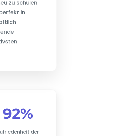
eu zu schulen.
rfekt in
ftlich
sende
tivsten
92%
ufriedenheit der