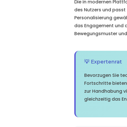
Die in modernen Plattfo
des Nutzers und passt
Personalisierung gewä
das Engagement und die
Bewegungsmuster und sc
💡 Expertenrat
Bevorzugen Sie te
Fortschritte biet
zur Handhabung vir
gleichzeitig das E