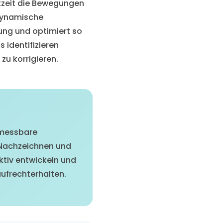
chtzeit die Bewegungen
 dynamische
ung und optimiert so
 identifizieren
zu korrigieren.
 messbare
 Nachzeichnen und
ktiv entwickeln und
ufrechterhalten.