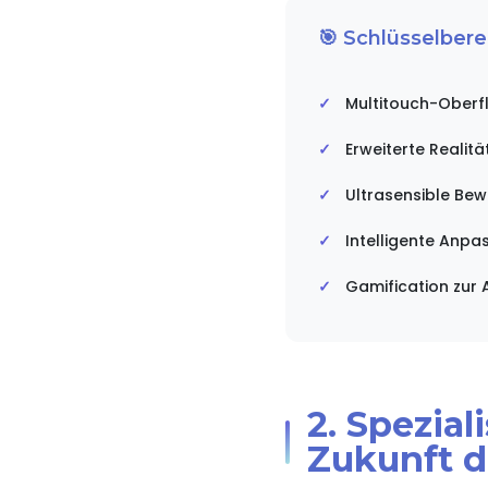
🎯 Schlüsselber
Multitouch-Oberfl
Erweiterte Realit
Ultrasensible Be
Intelligente Anpa
Gamification zur 
2. Spezia
Zukunft d