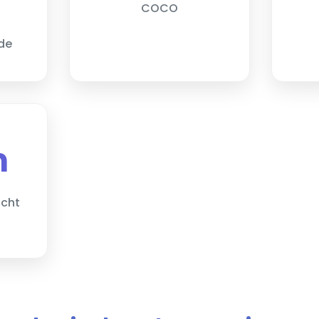
COCO
de
n
icht