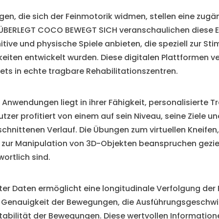
n, die sich der Feinmotorik widmen, stellen eine zugä
ÜBERLEGT COCO BEWEGT SICH veranschaulichen diese En
tive und physische Spiele anbieten, die speziell zur Sti
eiten entwickelt wurden. Diese digitalen Plattformen 
ts in echte tragbare Rehabilitationszentren.
r Anwendungen liegt in ihrer Fähigkeit, personalisiert
tzer profitiert von einem auf sein Niveau, seine Ziele un
hnittenen Verlauf. Die Übungen zum virtuellen Kneifen
zur Manipulation von 3D-Objekten beanspruchen gezielt
ortlich sind.
rter Daten ermöglicht eine longitudinale Verfolgung der F
 Genauigkeit der Bewegungen, die Ausführungsgeschwind
tabilität der Bewegungen. Diese wertvollen Informatione