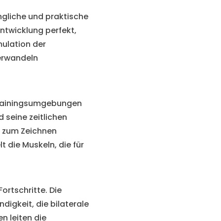
ngliche und praktische
twicklung perfekt,
mulation der
verwandeln
e Trainingsumgebungen
d seine zeitlichen
, zum Zeichnen
 die Muskeln, die für
ortschritte. Die
igkeit, die bilaterale
n leiten die