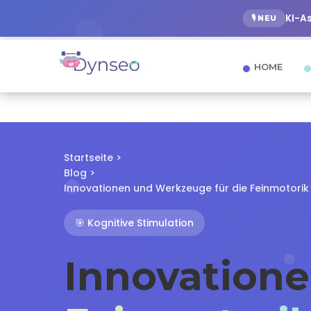
KI-A
🎙️ NEU
HOME
Startseite
>
Blog
>
Innovationen und Werkzeuge für die Feinmotorik
🎯 Kognitive Stimulation
Innovation