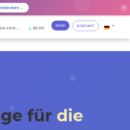
✕
ntdecken →
SHOP
KONTAKT
Sie sind …
BLOG
ge für
die