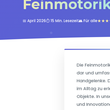
Feinmotori
★★★
📅 April 2026
⏱️ 15 Min. Lesezeit
👥 Für alle
Die Feinmotori
dar und umfass
Handgelenke. D
im Alltag zu e
Objekte. In un
und Innovation