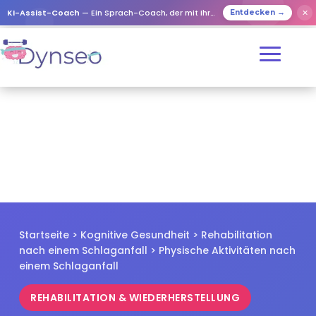
✕
KI-Assist-Coach
— Ein Sprach-Coach, der mit Ihren Lieben spielt
Entdecken →
Startseite
>
Kognitive Gesundheit
>
Rehabilitation
nach einem Schlaganfall
> Physische Aktivitäten nach
einem Schlaganfall
REHABILITATION & WIEDERHERSTELLUNG